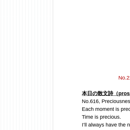
No.
本日の散文詩（prose 
No.616, Preciousne
Each moment is prec
Time is precious.
I’ll always have the n