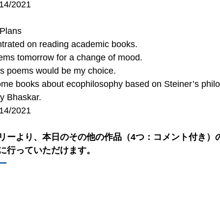
/14/2021
 Plans
ntrated on reading academic books.
oems tomorrow for a change of mood.
’s poems would be my choice.
 some books about ecophilosophy based on Steiner’s phil
oy Bhaskar.
/14/2021
リーより、本日のその他の作品（4つ：コメント付き）の
に行っていただけます。
ー