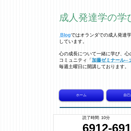
成人発達学の学
Blog
ではオラ
ン
ダでの成人発達
しています。
心の成長について一緒に学び、心
コミュニティ「
加藤ゼミナール─ 
毎週土曜日に開講しております。
ホーム
自己
読了時間: 10分
6912-