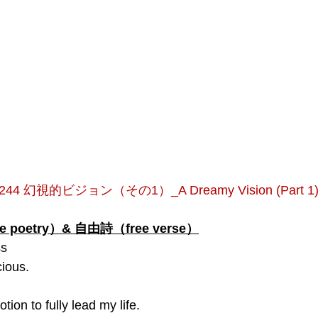
2244 幻視的ビジョン（その1）_A Dreamy Vision (Part 1
poetry）& 自由詩（free verse）
ss
ious.
otion to fully lead my life.