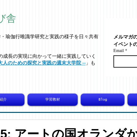
び舎
メルマガ
学・
瑜伽行唯識学
研究と実践の様子を日々共有
イベント
Email
*
の成長の実現に向かって一緒に実践していく
大人のための探究と実践の週末大学院 ─
」も
紹介
学習教材
Blog
6915: アートの国オランダ