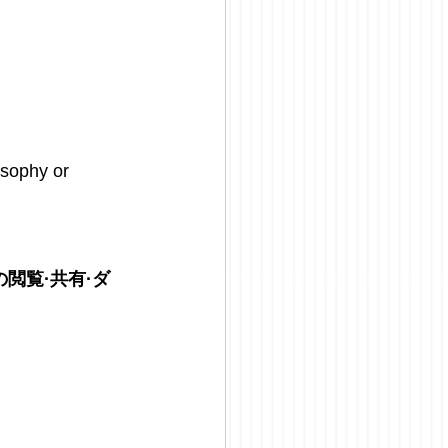
osophy or 
閲覧·共有·ダ