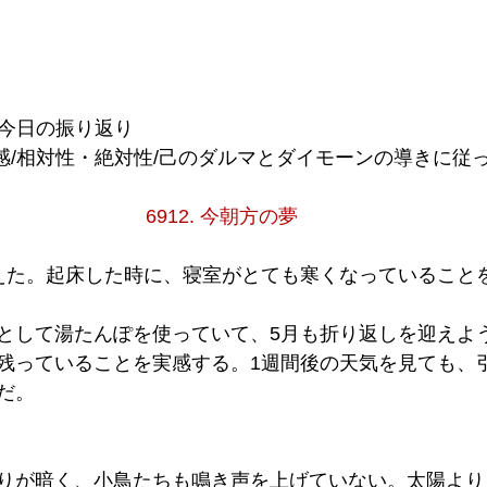
葉/今日の振り返り
肯定感/相対性・絶対性/己のダルマとダイモーンの導きに従
6912. 今朝方の夢
えた。起床した時に、寝室がとても寒くなっていること
として湯たんぽを使っていて、5月も折り返しを迎えよ
残っていることを実感する。1週間後の天気を見ても、
だ。
りが暗く、小鳥たちも鳴き声を上げていない。太陽より