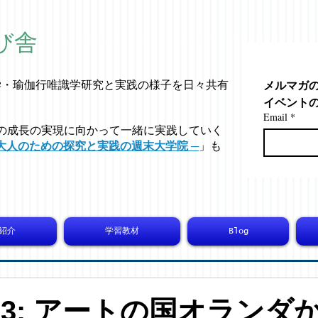
び舎
メルマガ
学・
瑜伽行唯識学
研究と実践の様子を日々共有
イベント
Email
*
の成長の実現に向かって一緒に実践していく
大人のための探究と実践の週末大学院 ─
」も
紹介
学習教材
Blog
6823: アートの国オランダ