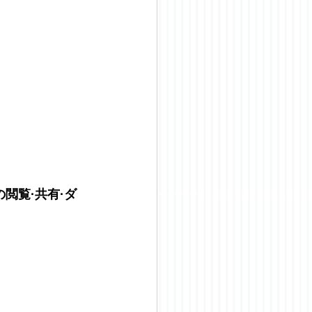
閲覧·共有·ダ