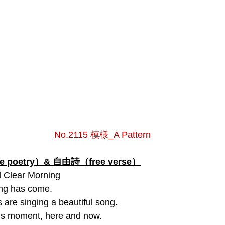
No.2115 模様_A Pattern
poetry）& 自由詩（free verse）
l Clear Morning
ing has come.
ds are singing a beautiful song.
this moment, here and now.