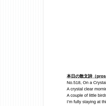
本日の散文詩（prose 
No.518, On a Crysta
A crystal clear morn
A couple of little bir
I’m fully staying at 