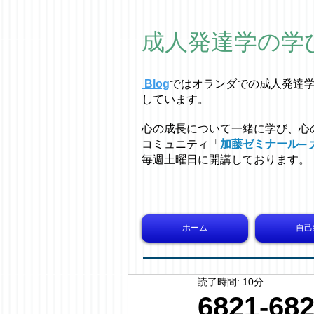
成人発達学の学
Blog
ではオラ
ン
ダでの成人発達
しています。
心の成長について一緒に学び、心
コミュニティ「
加藤ゼミナール─ 
毎週土曜日に開講しております。
ホーム
自己
読了時間: 10分
6821-