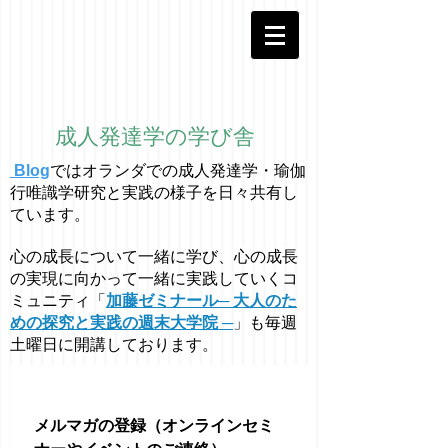
成人発達学の学び舎
Blog
ではオラ
ン
ダでの成人発達学・
瑜伽
行唯識学
研究と実践の様子を日々共有し
ています。
心の成長について一緒に学び、心の成長
の実現に向かって一緒に実践していくコ
ミュニティ「
加藤ゼミナール─ 大人のた
めの探究と実践の週末大学院 ─
」も毎週
土曜日に開講しております。
メルマガの登録（オンラインセミ