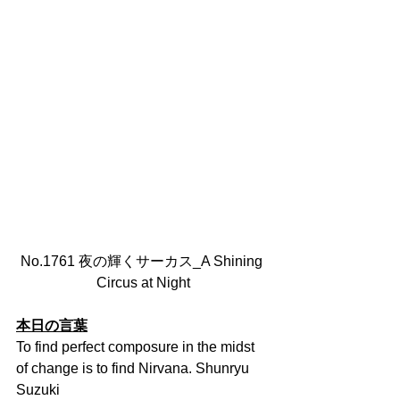
No.1761 夜の輝くサーカス_A Shining 
Circus at Night
本日の言葉
To find perfect composure in the midst 
of change is to find Nirvana. Shunryu 
Suzuki