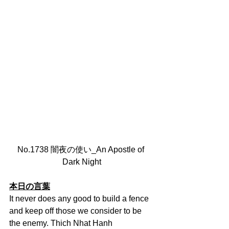
No.1738 闇夜の使い_An Apostle of 
Dark Night
本日の言葉
It never does any good to build a fence 
and keep off those we consider to be 
the enemy. Thich Nhat Hanh