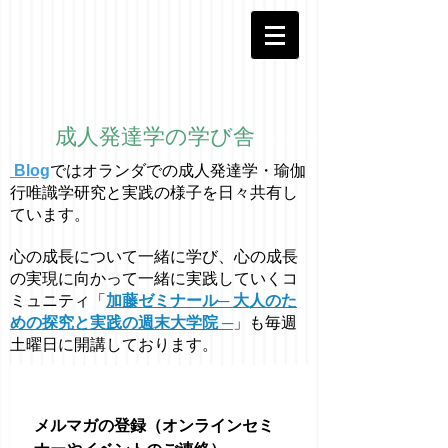
成人発達学の学び舎
Blog
ではオラ
ン
ダでの成人発達学・
瑜伽
行唯識学
研究と実践の様子を日々共有し
ています。
心の成長について一緒に学び、心の成長
の実現に向かって一緒に実践していくコ
ミュニティ「
加藤ゼミナール─ 大人のた
めの探究と実践の週末大学院 ─
」も毎週
土曜日に開講しております。
メルマガの登録（オンラインセミ