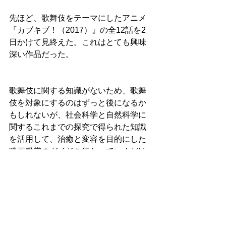
先ほど、歌舞伎をテーマにしたアニメ
『カブキブ！（2017）』の全12話を2
日かけて見終えた。これはとても興味
深い作品だった。 
歌舞伎に関する知識がないため、歌舞
伎を対象にするのはずっと後になるか
もしれないが、社会科学と自然科学に
関するこれまでの探究で得られた知識
を活用して、治癒と変容を目的にした
映画鑑賞のガイドを行なっていくだけ
ではなく、アニメや落語に関してもガ
イドのような役割を果たしていこうと
いう思いが芽生えている。
現在は映画だけではなく、毎日何かし