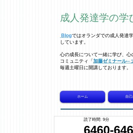
成人発達学の学
Blog
ではオラ
ン
ダでの成人発達
しています。
心の成長について一緒に学び、心
コミュニティ「
加藤ゼミナール─ 
毎週土曜日に開講しております。
ホーム
自己
読了時間: 9分
6460-