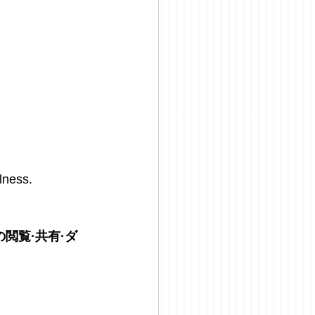
lness. 
閲覧·共有·ダ