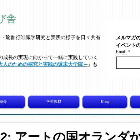
び舎
メルマガ
学・
瑜伽行唯識学
研究と実践の様子を日々共有
イベント
Email
*
の成長の実現に向かって一緒に実践していく
大人のための探究と実践の週末大学院 ─
」も
紹介
学習教材
Blog
6462: アートの国オランダ