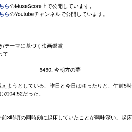
ちら
のMuseScore上で公開しています。
ちら
のYoutubeチャンネルで公開しています。
夢続き/テーマに基づく映画鑑賞
返って
6460. 今朝方の夢
迎えようとしている。昨日と今日はゆったりと、午前5
の04:52だった。
午前3時頃の同時刻に起床していたことが興味深い。起