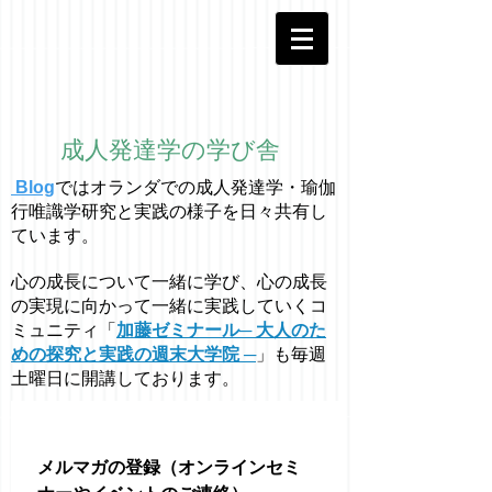
成人発達学の学び舎
Blog
ではオラ
ン
ダでの成人発達学・
瑜伽
行唯識学
研究と実践の様子を日々共有し
ています。
心の成長について一緒に学び、心の成長
の実現に向かって一緒に実践していくコ
ミュニティ「
加藤ゼミナール─ 大人のた
めの探究と実践の週末大学院 ─
」も毎週
土曜日に開講しております。
メルマガの登録（オンラインセミ