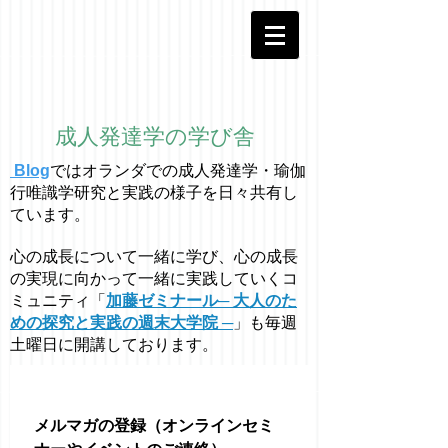
成人発達学の学び舎
Blog
ではオラ
ン
ダでの成人発達学・
瑜伽
行唯識学
研究と実践の様子を日々共有し
ています。
心の成長について一緒に学び、心の成長
の実現に向かって一緒に実践していくコ
ミュニティ「
加藤ゼミナール─ 大人のた
めの探究と実践の週末大学院 ─
」も毎週
土曜日に開講しております。
メルマガの登録（オンラインセミ