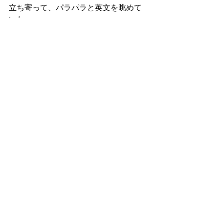
立ち寄って、パラパラと英文を眺めて
いた。
明日はもう観光することはなく、関空
近くのホテルに向かって福井を朝に出
発する。午前10時頃にホテルをチェッ
クアウトすれば、ちょうど午後2時に関
空近くのホテルに到着する。
オランダに帰ったらやりたいことが既
に溢れてきている。1つには、オランダ
に持ち帰ってきた一連の文献をすぐに
再読しようと思う。
持ち帰る書籍の大半の初読は済んでい
るが、まだ未読のものもあることは確