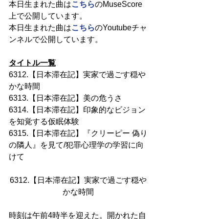
本日生まれた曲は
こちら
のMuseScore
上で公開しています。
本日生まれた曲は
こちら
のYoutubeチャ
ンネルで公開しています。
タイトル一覧
6312.【日本滞在記】実家で過ごす穏や
かな時間
6313.【日本滞在記】美の危うさ
6314.【日本滞在記】印象的なビジョン
を知覚する仮眠体験
6315.【日本滞在記】『クリーピー 偽り
の隣人』を見て/犯罪心理学の学習に向
けて
6312.【日本滞在記】実家で過ごす穏や
かな時間
時刻は午前
4
時半を迎えた。開かれた自