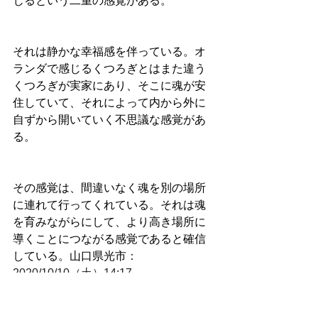
じるという二重の感覚がある。
それは静かな幸福感を伴っている。オ
ランダで感じるくつろぎとはまた違う
くつろぎが実家にあり、そこに魂が安
住していて、それによって内から外に
自ずから開いていく不思議な感覚があ
る。
その感覚は、間違いなく魂を別の場所
に連れて行ってくれている。それは魂
を育みながらにして、より高き場所に
導くことにつながる感覚であると確信
している。山口県光市
：
2020/10/10（土）14:17
6315.【日本滞在記】『クリーピー 偽り