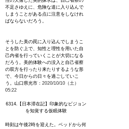
性の欠落した美的探求は、自己省察の
不足さゆえに、危険な道に入り込んで
しまうことがある点に注意をしなけれ
ばならないだろう。
そうした美の罠に入り込んでしまうこ
とを防ぐ上で、知性と理性を用いた自
己内省を行っていくことが大切になる
だろう。美的体験への没入と自己省察
の双方を行ったり来たりするような形
で、今日からの日々を過ごしていこ
う。山口県光市
：
2020/10/10（土）
05:22
6314.【日本滞在記】印象的なビジョン
を知覚する仮眠体験
時刻は午後
2
時を迎えた。ベッドから何