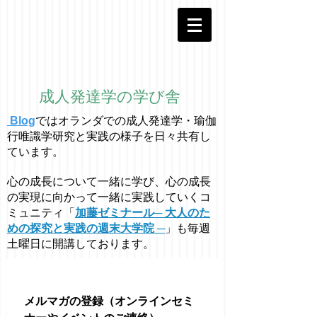
成人発達学の学び舎
Blog
ではオラ
ン
ダでの成人発達学・
瑜伽
行唯識学
研究と実践の様子を日々共有し
ています。
心の成長について一緒に学び、心の成長
の実現に向かって一緒に実践していくコ
ミュニティ「
加藤ゼミナール─ 大人のた
めの探究と実践の週末大学院 ─
」も毎週
土曜日に開講しております。
メルマガの登録（オンラインセミ