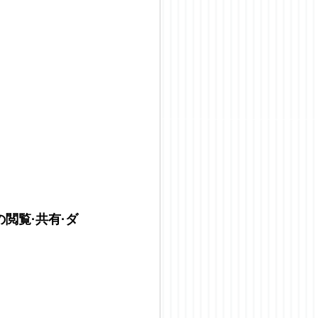
閲覧·共有·ダ