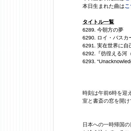
本日生まれた曲は
こ
タイトル一覧
6289. 今朝方の夢
6290. ロイ・バ
6291. 実在世界
6292.『彷徨える河
6293. “Unacknowled
時刻は午前
6
時を迎
室と書斎の窓を開け
日本への一時帰国の