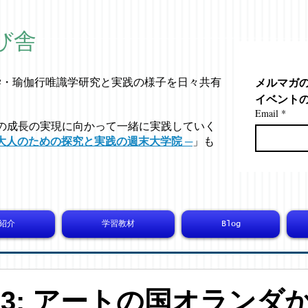
び舎
メルマガ
学・
瑜伽行唯識学
研究と実践の様子を日々共有
イベント
Email
*
の成長の実現に向かって一緒に実践していく
大人のための探究と実践の週末大学院 ─
」も
紹介
学習教材
Blog
6293: アートの国オランダ