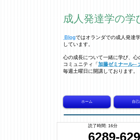
成人発達学の学
Blog
ではオラ
ン
ダでの成人発達
しています。
心の成長について一緒に学び、心
コミュニティ「
加藤ゼミナール─ 
毎週土曜日に開講しております。
ホーム
自己
読了時間: 16分
6289-