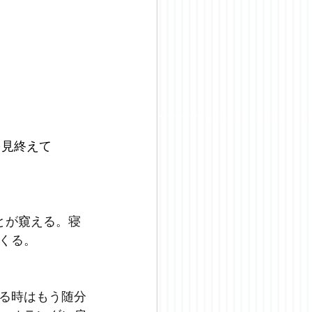
17)”を見終えて
とが窺える。寝
くる。
る時はもう随分