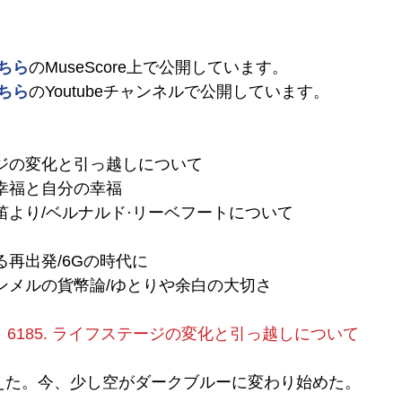
ちら
のMuseScore上で公開しています。
ちら
のYoutubeチャンネルで公開しています。
テージの変化と引っ越しについて
会の幸福と自分の幸福
の口笛より/ベルナルド·リーベフートについて
よる再出発/6Gの時代に
・ジンメルの貨幣論/ゆとりや余白の大切さ
6185. ライフステージの変化と引っ越しについて
えた。今、少し空がダークブルーに変わり始めた。