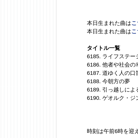
本日生まれた曲は
こ
本日生まれた曲は
こ
タイトル一覧
6185. ライフス
6186. 他者や社
6187. 道ゆく人
6188. 今朝方の夢
6189. 引っ越しに
6190. ゲオルク
時刻は午前6時を迎