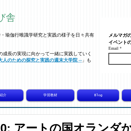
び舎
メルマガ
学・
瑜伽行唯識学
研究と実践の様子を日々共有
イベント
Email
*
の成長の実現に向かって一緒に実践していく
大人のための探究と実践の週末大学院 ─
」も
紹介
学習教材
Blog
6190: アートの国オランダ