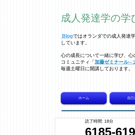
成人発達学の学
Blog
ではオラ
ン
ダでの成人発達
しています。
心の成長について一緒に学び、心
コミュニティ「
加藤ゼミナール─ 
毎週土曜日に開講しております。
ホーム
自己
読了時間: 18分
6185-