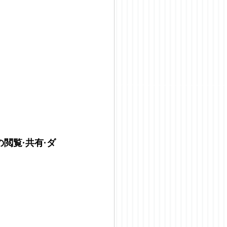
閲覧·共有·ダ