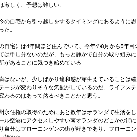
は激しく、予想は難しい。
今の自宅から引っ越しをするタイミングにあるように思
った。
の自宅には4年間ほど住んでいて、今年の8月から5年目
ては申し分ないのだが、もっと静かで自分の取り組みに
所があることに気づき始めている。
満はないが、少しばかり違和感が芽生えていることは確
テージが変わりそうな気配がしているのだ。ライフステ
変わるのはあって然るべきことかと思う。
州永住権の取得のためにあと数年はオランダで生活をし
ール空港にアクセスしやすい南オランダのどこかの街に
り自分はフローニンゲンの街が好きであり、フローニン
い始めた。