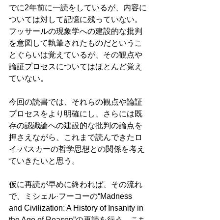
でに2年前に一読をしているが、内容に
ついては対して記憶に残っていない。
フッサールの現象学への建設的な批判
を意図して執筆されたものだというこ
とぐらいは覚えているが、その観点や
論証プロセスについてはほとんど覚え
ていない。
今回の読書では、それらの観点や論証
プロセスをより明確にし、さらには既
存の認識論への建設的な批判の論点を
押さえながら、これまで読んできたロ
イ·バスカーの哲学思想との関係を考え
ていきたいと思う。
仮に再読が早めに終われば、その流れ
で、ミシェル·フーコーの“Madness 
and Civilization: A History of Insanity in 
the Age of Reason”の再読を行う。こち