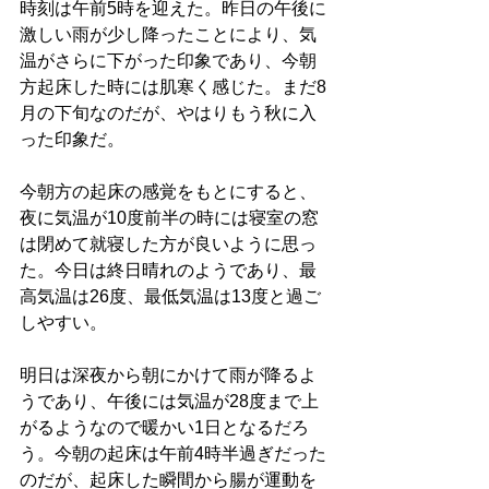
時刻は午前5時を迎えた。昨日の午後に
激しい雨が少し降ったことにより、気
温がさらに下がった印象であり、今朝
方起床した時には肌寒く感じた。まだ8
月の下旬なのだが、やはりもう秋に入
った印象だ。
今朝方の起床の感覚をもとにすると、
夜に気温が10度前半の時には寝室の窓
は閉めて就寝した方が良いように思っ
た。今日は終日晴れのようであり、最
高気温は26度、最低気温は13度と過ご
しやすい。
明日は深夜から朝にかけて雨が降るよ
うであり、午後には気温が28度まで上
がるようなので暖かい1日となるだろ
う。今朝の起床は午前4時半過ぎだった
のだが、起床した瞬間から腸が運動を