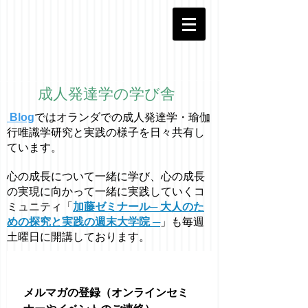
成人発達学の学び舎
Blog
ではオラ
ン
ダでの成人発達学・
瑜伽
行唯識学
研究と実践の様子を日々共有し
ています。
心の成長について一緒に学び、心の成長
の実現に向かって一緒に実践していくコ
ミュニティ「
加藤ゼミナール─ 大人のた
めの探究と実践の週末大学院 ─
」も毎週
土曜日に開講しております。
メルマガの登録（オンラインセミ