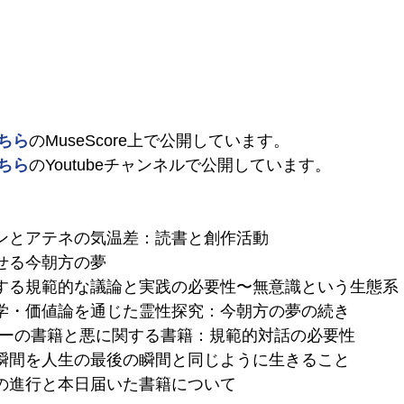
ちら
のMuseScore上で公開しています。
ちら
のYoutubeチャンネルで公開しています。
ンゲンとアテネの気温差：読書と創作活動
させる今朝方の夢
に関する規範的な議論と実践の必要性〜無意識という生態系
道徳学・価値論を通じた霊性探究：今朝方の夢の続き
ゲブサーの書籍と悪に関する書籍：規範的対話の必要性
この瞬間を人生の最後の瞬間と同じように生きること
質化の進行と本日届いた書籍について