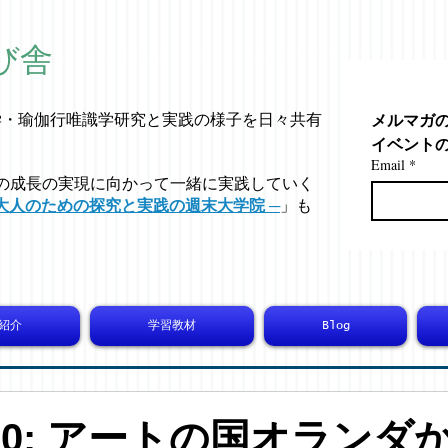
び舎
メルマガ
学・
瑜伽行唯識学
研究と実践の様子を日々共有
イベント
Email
*
の成長の実現に向かって一緒に実践していく
大人のための探究と実践の週末大学院 ─
」も
紹介
学習教材
Blog
6020: アートの国オランダ