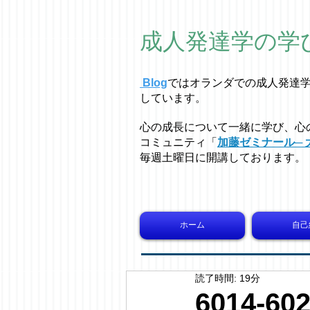
成人発達学の学
Blog
ではオラ
ン
ダでの成人発達
しています。
心の成長について一緒に学び、心
コミュニティ「
加藤ゼミナール─ 
毎週土曜日に開講しております。
ホーム
自己
読了時間: 19分
6014-