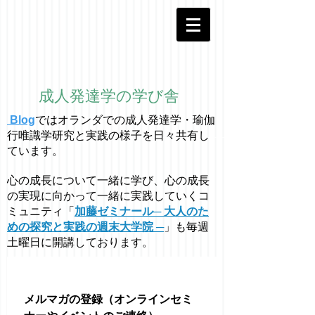
成人発達学の学び舎
Blog
ではオラ
ン
ダでの成人発達学・
瑜伽
行唯識学
研究と実践の様子を日々共有し
ています。
心の成長について一緒に学び、心の成長
の実現に向かって一緒に実践していくコ
ミュニティ「
加藤ゼミナール─ 大人のた
めの探究と実践の週末大学院 ─
」も毎週
土曜日に開講しております。
メルマガの登録（オンラインセミ