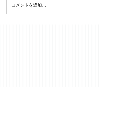
コメントを追加…
【フローニンゲ
⭐️YouTubeチャンネル開
便り】19094-19
設のお知らせ成人発達学
2026年8月6日
とリアリティ探究を、
日々の耳学習に