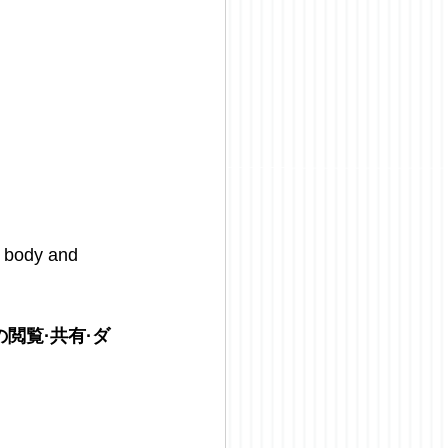
; body and 
閲覧·共有·ダ