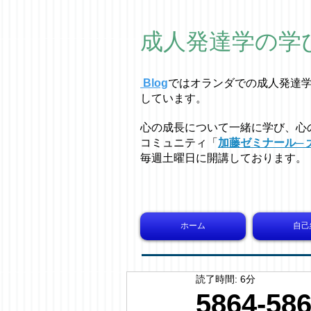
成人発達学の学
Blog
ではオラ
ン
ダでの成人発達
しています。
心の成長について一緒に学び、心
コミュニティ「
加藤ゼミナール─ 
毎週土曜日に開講しております。
ホーム
自己
読了時間: 6分
5864-