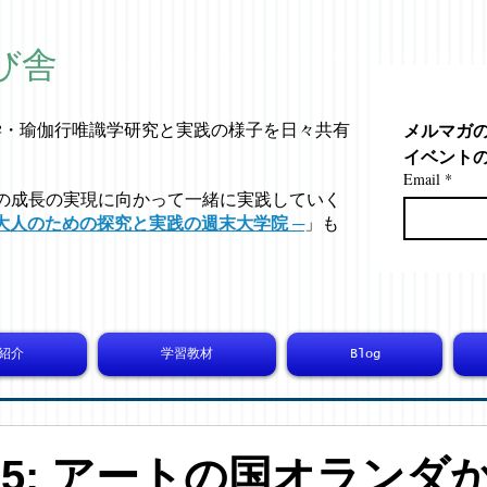
び舎
メルマガ
学・
瑜伽行唯識学
研究と実践の様子を日々共有
イベント
Email
*
の成長の実現に向かって一緒に実践していく
大人のための探究と実践の週末大学院 ─
」も
紹介
学習教材
Blog
5865: アートの国オランダ