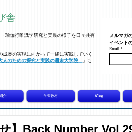
び舎
メルマガ
学・
瑜伽行唯識学
研究と実践の様子を日々共有
イベント
Email
*
の成長の実現に向かって一緒に実践していく
大人のための探究と実践の週末大学院 ─
」も
紹介
学習教材
Blog
Back Number Vol 29