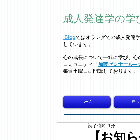
成人発達学の学
Blog
ではオラ
ン
ダでの成人発達
しています。
心の成長について一緒に学び、心
コミュニティ「
加藤ゼミナール─ 
毎週土曜日に開講しております。
ホーム
自己
読了時間: 1分
【お知らせ】