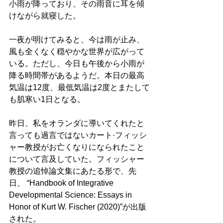
小雨が降っており、その雨音に耳を傾
けながら就寝した。
一夜が明けてみると、今は雨が止み、
風も全くなく穏やかな世界が広がって
いる。ただし、今日も午後から小雨が
降る時間帯があるようだ。本日の最高
気温は12度、最低気温は2度とまたして
も肌寒い1日となる。
昨日、私をオランダに導いてくれたと
言っても過言ではないカート·フィッシ
ャー教授がお亡くなりになられたこと
について言及していた。フィッシャー
教授の追悼論文集にあたる形で、先
日、 “Handbook of Integrative 
Developmental Science: Essays in 
Honor of Kurt W. Fischer (2020)”が出版
された。