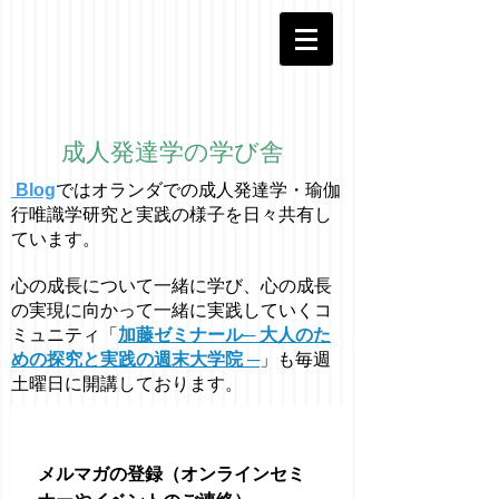
成人発達学の学び舎
Blog
ではオラ
ン
ダでの成人発達学・
瑜伽
行唯識学
研究と実践の様子を日々共有し
ています。
心の成長について一緒に学び、心の成長
の実現に向かって一緒に実践していくコ
ミュニティ「
加藤ゼミナール─ 大人のた
めの探究と実践の週末大学院 ─
」も毎週
土曜日に開講しております。
メルマガの登録（オンラインセミ