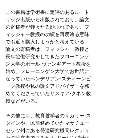
この書籍は学術書に定評のあるルート
リッジ出版から出版されており、論文
の寄稿者が錚々たる顔ぶれであり、フ
ィッシャー教授の功績を再度辿る意味
でも近々購入しようかと考えている。
論文の寄稿者は、フィッシャー教授と
長年協働研究をしてきたフローニンゲ
ン大学のポール·ヴァンギアート教授を
始め、フローニンゲン大学でお世話に
なっていたヘンデリアン·スティーンビ
ーク教授や私の論文アドバイザーを務
めてくださっていたサスキア·クネン教
授などがいる。
その他にも、教育哲学者のザカリー·ス
タインや、以前務めていたマサチュー
セッツ州にある発達研究機関レクティ
カの設立者であるセオ·ドーソン博士も