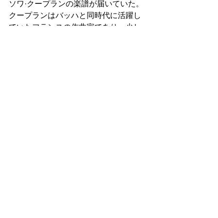
ソワ·クープランの楽譜が届いていた。
クープランはバッハと同時代に活躍し
ていたフランスの作曲家であり、少し
前に作曲理論書に掲載されいているク
ープランの曲の抜粋に感銘を受けて、
彼のピアノ曲の楽譜を2冊購入した。
2冊合わせて450ページを越すほどであ
るから、ほぼ全てのピアノ曲が収めら
れているのではないかと思う。今夜か
ら早速クープランの曲を研究していこ
うと思う。
クープランの曲以外にもその他の作曲
家の曲を参考にして、いくつか曲の原
型モデルを作り終えたら、いつものよ
うに絵を少々描いて就寝に向けた準備
をしたい。