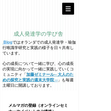
成人発達学の学び舎
Blog
ではオラ
ン
ダでの成人発達学・
瑜伽
行唯識学
研究と実践の様子を日々共有し
ています。
心の成長について一緒に学び、心の成長
の実現に向かって一緒に実践していくコ
ミュニティ「
加藤ゼミナール─ 大人のた
めの探究と実践の週末大学院 ─
」も毎週
土曜日に開講しております。
メルマガの登録（オンラインセミ