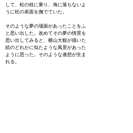
して、松の枝に乗り、海に落ちないよ
うに松の表面を撫でていた。
そのような夢の場面があったことをふ
と思い出した。改めてその夢の情景を
思い出してみると、横山大観が描いた
絵のどれかに似たような風景があった
ように思った。そのような連想が生ま
れる。
今日もまた創作活動に打ち込む1日であ
った。何かを捧げるようにして、何か
に対して祈るようにして創作活動に打
ち込むこと。それを明日からもまた続
けていく。
作曲実践と絵画の創作は、自己の浄化
をもたらしている。そこには、日記の
執筆を通じた言葉の働きとは違う治癒