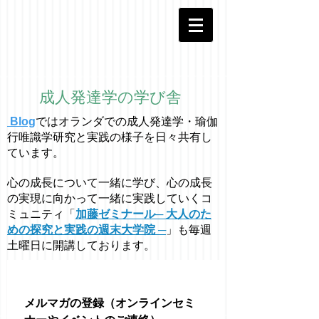
成人発達学の学び舎
Blog
ではオラ
ン
ダでの成人発達学・
瑜伽
行唯識学
研究と実践の様子を日々共有し
ています。
心の成長について一緒に学び、心の成長
の実現に向かって一緒に実践していくコ
ミュニティ「
加藤ゼミナール─ 大人のた
めの探究と実践の週末大学院 ─
」も毎週
土曜日に開講しております。
メルマガの登録（オンラインセミ