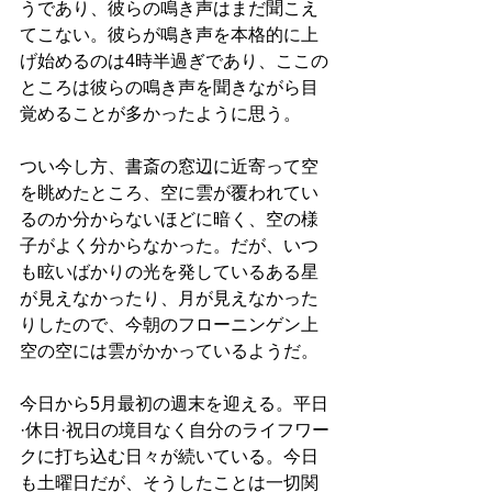
うであり、彼らの鳴き声はまだ聞こえ
てこない。彼らが鳴き声を本格的に上
げ始めるのは4時半過ぎであり、ここの
ところは彼らの鳴き声を聞きながら目
覚めることが多かったように思う。
つい今し方、書斎の窓辺に近寄って空
を眺めたところ、空に雲が覆われてい
るのか分からないほどに暗く、空の様
子がよく分からなかった。だが、いつ
も眩いばかりの光を発しているある星
が見えなかったり、月が見えなかった
りしたので、今朝のフローニンゲン上
空の空には雲がかかっているようだ。
今日から5月最初の週末を迎える。平日
·休日·祝日の境目なく自分のライフワー
クに打ち込む日々が続いている。今日
も土曜日だが、そうしたことは一切関