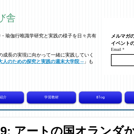
び舎
メルマガ
学・
瑜伽行唯識学
研究と実践の様子を日々共有
イベント
Email
*
の成長の実現に向かって一緒に実践していく
大人のための探究と実践の週末大学院 ─
」も
紹介
学習教材
Blog
5779: アートの国オランダ