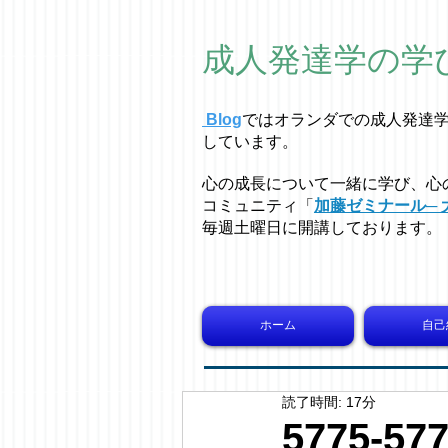
成人発達学の学
Blog
ではオラ
ン
ダでの成人発達
しています。
心の成長について一緒に学び、心
コミュニティ「
加藤ゼミナール─ 
毎週土曜日に開講しております。
ホーム
自己
読了時間: 17分
5775-