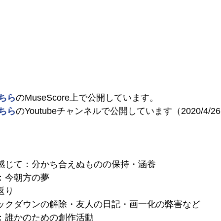
ちら
のMuseScore上で公開しています。
ちら
のYoutubeチャンネルで公開しています（2020/4/
然を感じて：分かち合えぬものの保持・涵養
で：今朝方の夢
り返り
・ロックダウンの解除・友人の日記・画一化の弊害など
いて：誰かのための創作活動