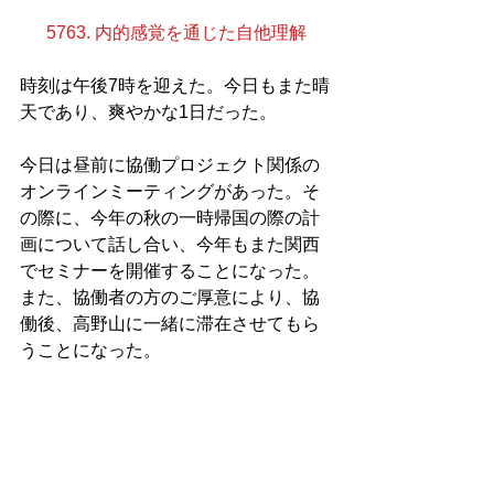
5763. 内的感覚を通じた自他理解
時刻は午後7時を迎えた。今日もまた晴
天であり、爽やかな1日だった。
今日は昼前に協働プロジェクト関係の
オンラインミーティングがあった。そ
の際に、今年の秋の一時帰国の際の計
画について話し合い、今年もまた関西
でセミナーを開催することになった。
また、協働者の方のご厚意により、協
働後、高野山に一緒に滞在させてもら
うことになった。
これまで私は一度も高野山に足を運ん
だことがないため、今からとても楽し
みだ。秋の高野山はきっと美しいに違
いない。