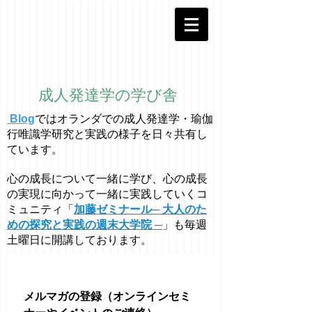
成人発達学の学び舎
Blog
ではオラ
ン
ダでの成人発達学・
瑜伽
行唯識学
研究と実践の様子を日々共有し
ています。
心の成長について一緒に学び、心の成長
の実現に向かって一緒に実践していくコ
ミュニティ「
加藤ゼミナール─ 大人のた
めの探究と実践の週末大学院 ─
」も毎週
土曜日に開講しております。
メルマガの登録（オンラインセミ