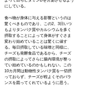
よって自らビタミンDを分泌させるよう
にしている。
食べ物が身体に与える影響というのは
驚くべきものであり、この2、3日いつ
もよりタンパク質やカルシウムを多く
摂取することによって身体がすぐさま
変わり始めていることは驚くに値す
る。毎日摂取している味噌と同様に、
チーズも発酵食品であるから、チーズ
の摂取によってさらに腸内環境が整っ
てい始めているのかもしれない。この
10カ月間は動物性タンパク質を一切摂
っておらず、チーズが程よくそのバラ
ンスを図ってくれているように思う。
今日は早朝の3時半に起床したおかげ
が、創作活動に十分に励むことがで
き、曲に関しては16曲ほど作ることが