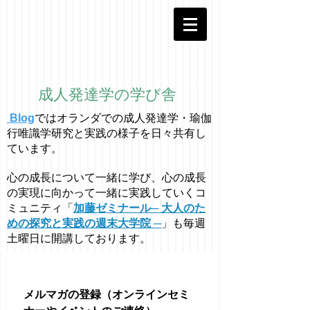
成人発達学の学び舎
Blog
ではオラ
ン
ダでの成人発達学・
瑜伽
行唯識学
研究と実践の様子を日々共有し
ています。
心の成長について一緒に学び、心の成長
の実現に向かって一緒に実践していくコ
ミュニティ「
加藤ゼミナール─ 大人のた
めの探究と実践の週末大学院 ─
」も毎週
土曜日に開講しております。
メルマガの登録（オンラインセミ