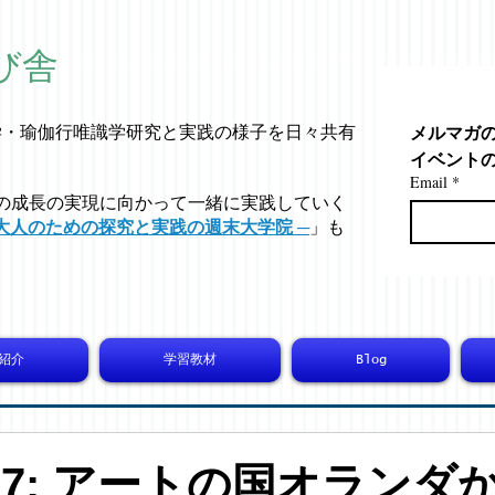
び舎
メルマガ
学・
瑜伽行唯識学
研究と実践の様子を日々共有
イベント
Email
*
の成長の実現に向かって一緒に実践していく
大人のための探究と実践の週末大学院 ─
」も
紹介
学習教材
Blog
5707: アートの国オランダ