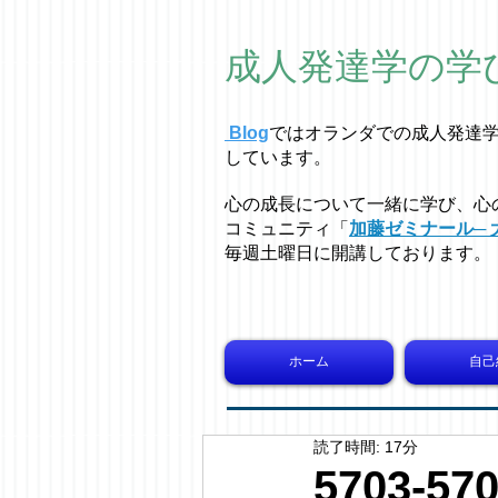
成人発達学の学
Blog
ではオラ
ン
ダでの成人発達
しています。
心の成長について一緒に学び、心
コミュニティ「
加藤ゼミナール─ 
毎週土曜日に開講しております。
ホーム
自己
読了時間: 17分
5703-