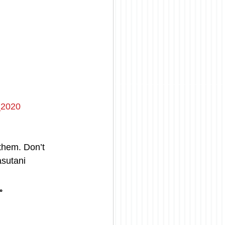
2020
them. Don’t 
asutani
。