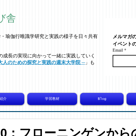
び舎
メルマガ
学・
瑜伽行唯識学
研究と実践の様子を日々共有
イベント
Email
*
の成長の実現に向かって一緒に実践していく
大人のための探究と実践の週末大学院 ─
」も
紹介
学習教材
Blog
5600：フローニンゲンから