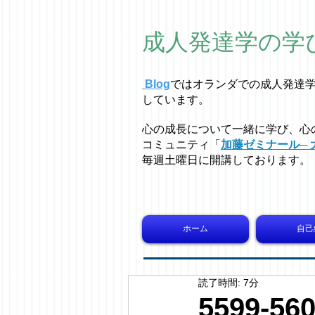
成人発達学の学
Blog
ではオラ
ン
ダでの成人発達
しています。
心の成長について一緒に学び、心
コミュニティ「
加藤ゼミナール─ 
毎週土曜日に開講しております。
ホーム
自己
読了時間: 7分
5599-