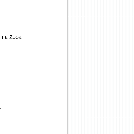
Lama Zopa 
ィ