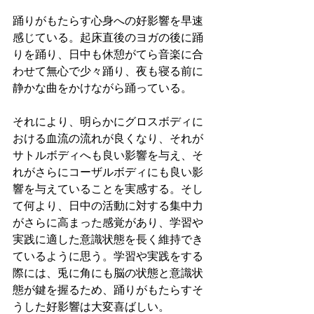
踊りがもたらす心身への好影響を早速
感じている。起床直後のヨガの後に踊
りを踊り、日中も休憩がてら音楽に合
わせて無心で少々踊り、夜も寝る前に
静かな曲をかけながら踊っている。
それにより、明らかにグロスボディに
おける血流の流れが良くなり、それが
サトルボディへも良い影響を与え、そ
れがさらにコーザルボディにも良い影
響を与えていることを実感する。そし
て何より、日中の活動に対する集中力
がさらに高まった感覚があり、学習や
実践に適した意識状態を長く維持でき
ているように思う。学習や実践をする
際には、兎に角にも脳の状態と意識状
態が鍵を握るため、踊りがもたらすそ
うした好影響は大変喜ばしい。