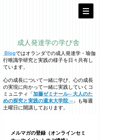
成人発達学の学び舎
Blog
ではオラ
ン
ダでの成人発達学・
瑜伽
行唯識学
研究と実践の様子を日々共有し
ています。
心の成長について一緒に学び、心の成長
の実現に向かって一緒に実践していくコ
ミュニティ「
加藤ゼミナール─ 大人のた
めの探究と実践の週末大学院 ─
」も毎週
土曜日に開講しております。
メルマガの登録（オンラインセミ