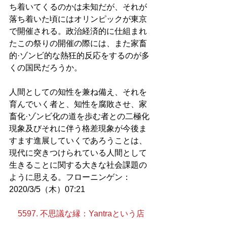
ち着いてくるのかは未知だが、それが
落ち着いた頃にはオリンピックが東京
で開催される。政治経済的に仕組まれ
たこの祭りの開催の際には、また家畜
的·ゾンビ的な熱狂的反応をするのが多
くの国民だろうか。
人間としての知性を兼ね備え、それを
育んでいく者と、知性を腐敗させ、家
畜化·ゾンビ化の道を歩む者との二極化
現象及びそれに伴う格差現象が今後ま
すます進展していくであろうことは、
現代に突きつけられている人間として
生きることに関する大きな社会課題の
ように思える。フローニンゲン：
2020/3/5（木）07:21
5597. 不思議な縁：Yantraという店