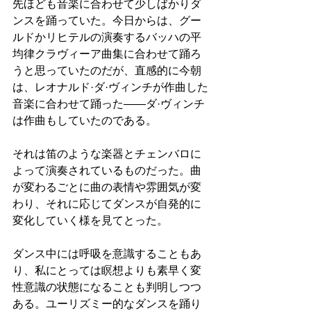
先ほども音楽に合わせて少しばかりダ
ンスを踊っていた。今日からは、グー
ルドかリヒテルの演奏するバッハの平
均律クラヴィーア曲集に合わせて踊ろ
うと思っていたのだが、直感的に今朝
は、レオナルド·ダ·ヴィンチが作曲した
音楽に合わせて踊った——ダ·ヴィンチ
は作曲もしていたのである。
それは笛のような楽器とチェンバロに
よって演奏されているものだった。曲
が変わるごとに曲の表情や雰囲気が変
わり、それに応じてダンスが自発的に
変化していく様を見てとった。
ダンス中には呼吸を意識することもあ
り、私にとっては瞑想よりも素早く変
性意識の状態になることも判明しつつ
ある。ユーリズミー的なダンスを踊り