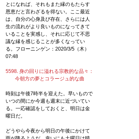
とになれば、それもまた縁のもたらす
恩恵だと言わざるを得ない。ここ最近
は、自分の心身及び存在、さらには人
生の流れがより良いものになってきて
いることを実感し、それに応じて不思
議な縁を感じることが多くなってい
る。フローニンゲン：2020/3/5（木）
07:48
5598. 身の回りに溢れる宗教的な品々：
今朝方の夢とコラージュ的な曲
時刻は午後7時半を迎えた。早いもので
いつの間にか今週も週末に近づいてい
る。一応確認をしておくと、明日は金
曜日だ。
どうやら今夜から明日の午後にかけて
雨が降るようだ。幸いにも土曜日は晴