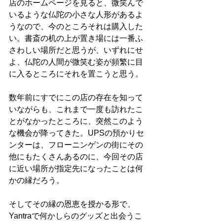
店のホームページを見ると、微笑んで
いるような仏陀の小さな人形があるよ
うなので、今のところそれは購入した
い。書斎の机の上が置き場には一番ふ
さわしい場所だと思うが、いずれにせ
よ、仏陀の人間が微笑む姿が頻繁に目
に入るところにそれを置こうと思う。
数年前にすでにこの店の存在を知って
いながらも、これまで一度も訪れたこ
とがなかったところに、突然このよう
な機会が降ってきた。UPSの預かりセ
ンターは、フローニンゲンの街にその
他にもたくさんあるのに、今回その店
に近い場所が指定先になったことは何
かの縁だろう。
そしてその縁の恩恵を授かる形で、
Yantraで何かしらのグッズと出会うこ