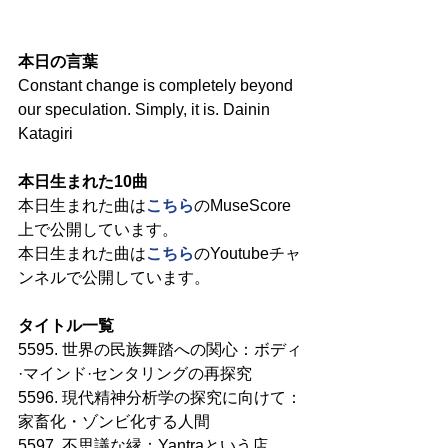
本日の言葉
Constant change is completely beyond 
our speculation. Simply, it is. Dainin 
Katagiri
本日生まれた10曲
本日生まれた曲は
こちら
のMuseScore
上で公開しています。
本日生まれた曲は
こちら
のYoutubeチャ
ンネルで公開しています。
タイトル一覧
5595. 世界の民族舞踏への関心：ボディ
·マインド·センタリングの再探究
5596. 現代精神分析学の探究に向けて：
家畜化・ゾンビ化する人間
5597. 不思議な縁：Yantraという店