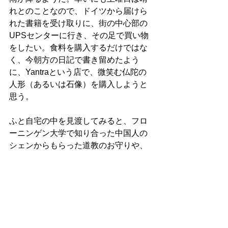
れとのことなので、ドイツから届けら
れた書籍を受け取りに、街の中心部の
UPSセンターに行き、その足で買い物
をしたい。食料を購入するだけではな
く、今朝方の日記で書き留めたよう
に、Yantraという店で、微笑む仏陀の
人形（あるいは石像）を購入しようと
思う。
ふと自宅の中を見渡してみると、フロ
ーニンゲン大学で知り合った中国人の
シェンからもらった道教のお守りや、
ヒンドゥー教に起源を持つヨガのグッ
ズなどがあることに気づく。書斎の壁
に掛かっているニッサン·インゲル先生
の絵画には、キリスト教を彷彿とさせ
る天使が描かれている。