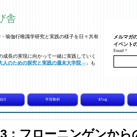
び舎
メルマガ
学・
瑜伽行唯識学
研究と実践の様子を日々共有
イベント
Email
*
の成長の実現に向かって一緒に実践していく
大人のための探究と実践の週末大学院 ─
」も
紹介
学習教材
Blog
5463：フローニンゲンから