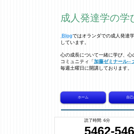
成人発達学の学
Blog
ではオラ
ン
ダでの成人発達
しています。
心の成長について一緒に学び、心
コミュニティ「
加藤ゼミナール─ 
毎週土曜日に開講しております。
ホーム
自己
読了時間: 6分
5462-