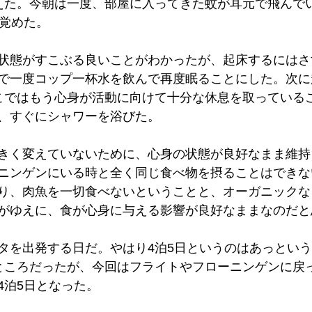
えた。今朝は一度、部屋に入ってきた蚊が耳元で飛んで
目覚めた。
状態がすこぶる良いことがわかったが、起床するにはさ
で一度コップ一杯水を飲んで再度眠ることにした。次に
こではもう心身が活動に向けて十分な休息を取っている
、すぐにシャワーを浴びた。
きく変えていないために、心身の状態が良好なまま維持
ニンゲンにいる時と全く同じ食べ物を摂ることはできな
り、肉魚を一切食べないということと、オーガニックな
がゆえに、食が心身に与える影響が良好なままなのだと
タを出発する日だ。やはり4泊5日というのはあっとい
ところだったが、今回はフライトやフローニンゲンに戻
4泊5日となった。