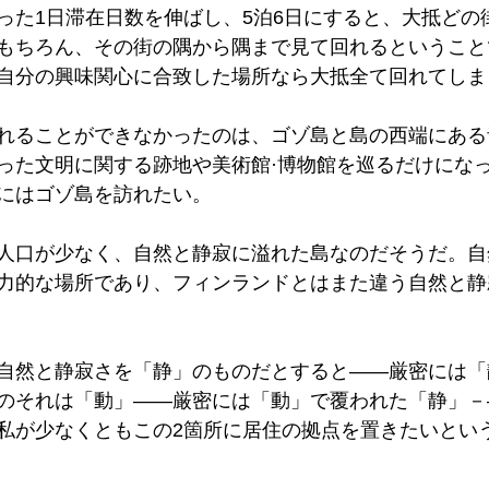
った1日滞在日数を伸ばし、5泊6日にすると、大抵どの
もちろん、その街の隅から隅まで見て回れるということ
自分の興味関心に合致した場所なら大抵全て回れてしま
れることができなかったのは、ゴゾ島と島の西端にある
った文明に関する跡地や美術館·博物館を巡るだけにな
にはゴゾ島を訪れたい。
人口が少なく、自然と静寂に溢れた島なのだそうだ。自
力的な場所であり、フィンランドとはまた違う自然と静
自然と静寂さを「静」のものだとすると——厳密には「
のそれは「動」——厳密には「動」で覆われた「静」－
私が少なくともこの2箇所に居住の拠点を置きたいとい