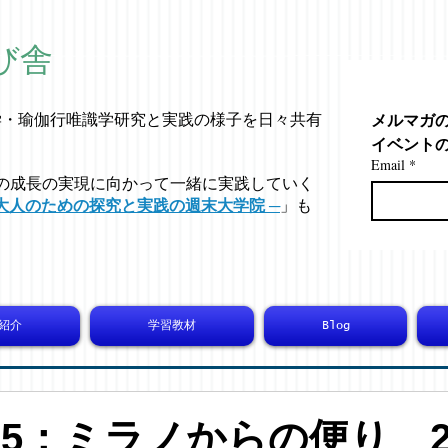
び舎
メルマガ
学・
瑜伽行唯識学
研究と実践の様子を日々共有
イベント
Email
*
の成長の実現に向かって一緒に実践していく
大人のための探究と実践の週末大学院 ─
」も
紹介
学習教材
Blog
5425：ミラノからの便り 2