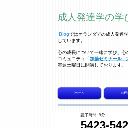
成人発達学の学
Blog
ではオラ
ン
ダでの成人発達
しています。
心の成長について一緒に学び、心
コミュニティ「
加藤ゼミナール─ 
毎週土曜日に開講しております。
ホーム
自己
読了時間: 9分
5423-