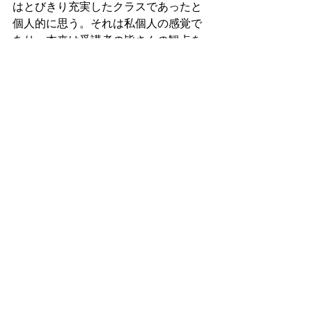
はとびきり充実したクラスであったと
個人的に思う。それは私個人の感覚で
あり、本来は受講者の皆さんの観点を
考慮するべきだが、少なくとも私は充
実感を感じさせてもらっていた。
ゼミナールに加えて今日は、拙書『能
力の成長』をもとにした協働プロジェ
クト用の音声教材を積極的に作成して
いた。結局今日で全ての音声教材を作
成することはできなかったが、ここ数
日間で一気に100個ほどの音声ファイル
を作成した。
確かに言葉を語っているのは自分なの
だが、何かが——もしかしたら先日の
夢で出てきた古代エジプト文明の何ら
かの神々の一つが——自分に憑依した
感覚の中で無心で言葉を発している自