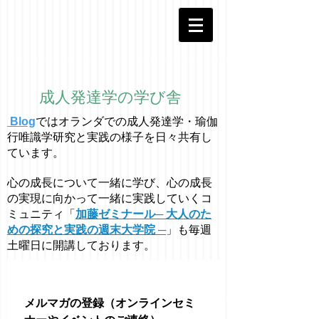
成人発達学の学び舎
Blog
ではオラ
ン
ダでの成人発達学・
瑜伽
行唯識学
研究と実践の様子を日々共有し
ています。
心の成長について一緒に学び、心の成長
の実現に向かって一緒に実践していくコ
ミュニティ「
加藤ゼミナール─ 大人のた
めの探究と実践の週末大学院 ─
」も毎週
土曜日に開講しております。
メルマガの登録（オンラインセミ