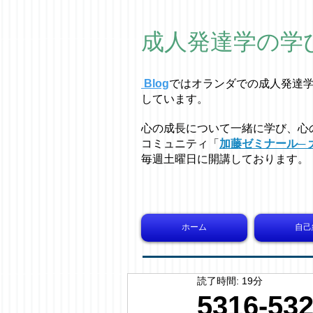
成人発達学の学
Blog
ではオラ
ン
ダでの成人発達
しています。
心の成長について一緒に学び、心
コミュニティ「
加藤ゼミナール─ 
毎週土曜日に開講しております。
ホーム
自己
読了時間: 19分
5316-