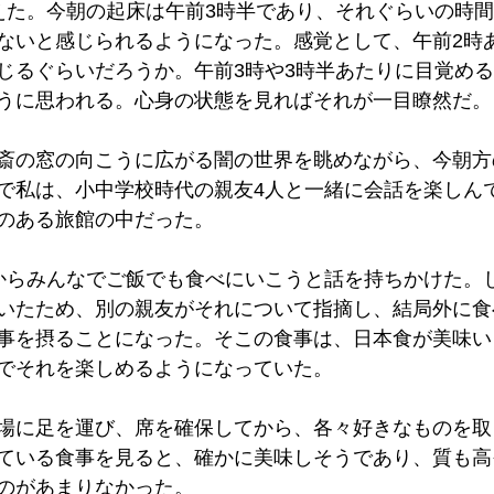
えた。今朝の起床は午前3時半であり、それぐらいの時
ないと感じられるようになった。感覚として、午前2時
じるぐらいだろうか。午前3時や3時半あたりに目覚め
うに思われる。心身の状態を見ればそれが一目瞭然だ。
斎の窓の向こうに広がる闇の世界を眺めながら、今朝方
で私は、小中学校時代の親友4人と一緒に会話を楽しん
のある旅館の中だった。
からみんなでご飯でも食べにいこうと話を持ちかけた。
いたため、別の親友がそれについて指摘し、結局外に食
事を摂ることになった。そこの食事は、日本食が美味い
でそれを楽しめるようになっていた。
場に足を運び、席を確保してから、各々好きなものを取
ている食事を見ると、確かに美味しそうであり、質も高
のがあまりなかった。