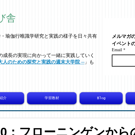
び舎
メルマガ
学・
瑜伽行唯識学
研究と実践の様子を日々共有
イベント
Email
*
の成長の実現に向かって一緒に実践していく
大人のための探究と実践の週末大学院 ─
」も
紹介
学習教材
Blog
5320：フローニンゲンから