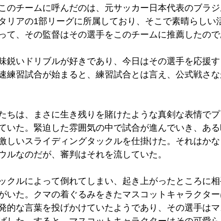
このチームに呼んだのは、元サッカー日本代表のブラジ
タリアの1部リーグに所属しており、そこで素晴らしい
って、その監督はその選手をこのチームに推薦したので
味鋭いドリブルが好きであり、今日はその選手を応援す
速練習試合が始まると、練習試合とは言え、公式戦さな
たちは、まさに生き残りを賭けたような真剣な表情でプ
ていた。緊迫した雰囲気の中で試合が進んでいき、ある
激しいスライディングタックルを仕掛けた。それはかな
ウルなのだが、審判はそれを流していた。
ックルによって倒れてしまい、起き上がったところに相
がいた。クマの着ぐるみをきたマスコットキャラクター
発的な言葉を投げかけていたようであり、その選手はマ
ばした。すると、マスコットキャラクターはその可愛ら