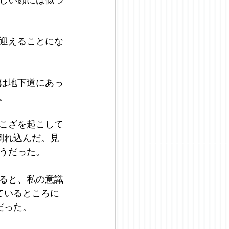
迎えることにな
は地下道にあっ
。
こざを起こして
倒れ込んだ。見
うだった。
ると、私の意識
ているところに
だった。