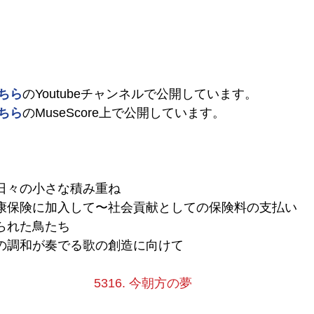
ちら
のYoutubeチャンネルで公開しています。
ちら
のMuseScore上で公開しています。
性：日々の小さな積み重ね
の健康保険に加入して〜社会貢献としての保険料の支払い
められた鳥たち
己との調和が奏でる歌の創造に向けて
5316. 今朝方の夢