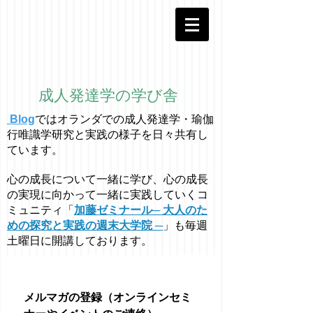
成人発達学の学び舎
Blog
ではオラ
ン
ダでの成人発達学・
瑜伽
行唯識学
研究と実践の様子を日々共有し
ています。
心の成長について一緒に学び、心の成長
の実現に向かって一緒に実践していくコ
ミュニティ「
加藤ゼミナール─ 大人のた
めの探究と実践の週末大学院 ─
」も毎週
土曜日に開講しております。
メルマガの登録（オンラインセミ