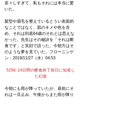
若々しすぎて、私もそれには本当に驚
いた。
髪型や眉毛を整えているとうい表面的
なことではなく、肌のキメや色を含
め、それは到底64歳のそれとは思えな
かった。先生はその秘訣を「それは断
食です」と笑顔で語った。今朝方はそ
のような夢を見ていた。フローニンゲ
ン：2019/11/27（水）04:53
5256. 14日間の断食終了前日に知覚し
た幻覚
今朝にも雨が降っていたが、昼前にそ
れは一旦止み、午後からまた雨が降り
始めるとのことだったので、近所のス
ーパーに買い物に出かけた。いよいよ
明日に断食を終えるに際して、回復食