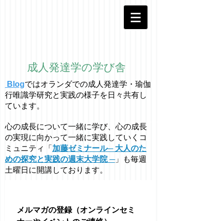
成人発達学の学び舎
Blog
ではオラ
ン
ダでの成人発達学・
瑜伽
行唯識学
研究と実践の様子を日々共有し
ています。
心の成長について一緒に学び、心の成長
の実現に向かって一緒に実践していくコ
ミュニティ「
加藤ゼミナール─ 大人のた
めの探究と実践の週末大学院 ─
」も毎週
土曜日に開講しております。
メルマガの登録（オンラインセミ