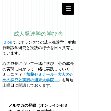
成人発達学の学び舎
Blog
ではオラ
ン
ダでの成人発達学・
瑜伽
行唯識学
研究と実践の様子を日々共有し
ています。
心の成長について一緒に学び、心の成長
の実現に向かって一緒に実践していくコ
ミュニティ「
加藤ゼミナール─ 大人のた
めの探究と実践の週末大学院 ─
」も毎週
土曜日に開講しております。
メルマガの登録（オンラインセミ