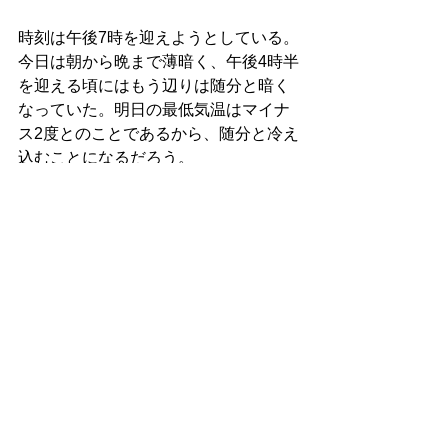
時刻は午後7時を迎えようとしている。
今日は朝から晩まで薄暗く、午後4時半
を迎える頃にはもう辺りは随分と暗く
なっていた。明日の最低気温はマイナ
ス2度とのことであるから、随分と冷え
込むことになるだろう。
断食1日目は、何も問題なく終わりに近
づいている。昨夜からしばらくの間断
食をする予定であり、そのプロセスに
ついて書き留めておきたい。
ヴェネチアでついついピザを1度ほど食
べてしまうことがあったため、普段の
食生活と完全に同じではなかったが、
全く問題なく断食1日目を終えることが
できそうだ。