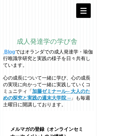
成人発達学の学び舎
Blog
ではオラ
ン
ダでの成人発達学・
瑜伽
行唯識学
研究と実践の様子を日々共有し
ています。
心の成長について一緒に学び、心の成長
の実現に向かって一緒に実践していくコ
ミュニティ「
加藤ゼミナール─ 大人のた
めの探究と実践の週末大学院 ─
」も毎週
土曜日に開講しております。
メルマガの登録（オンラインセミ