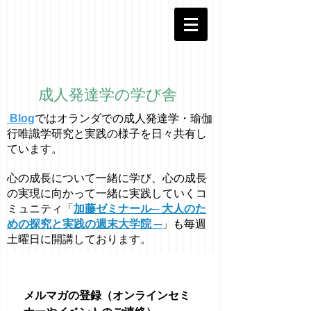
成人発達学の学び舎
Blog
ではオラ
ン
ダでの成人発達学・
瑜伽
行唯識学
研究と実践の様子を日々共有し
ています。
心の成長について一緒に学び、心の成長
の実現に向かって一緒に実践していくコ
ミュニティ「
加藤ゼミナール─ 大人のた
めの探究と実践の週末大学院 ─
」も毎週
土曜日に開講しております。
メルマガの登録（オンラインセミ