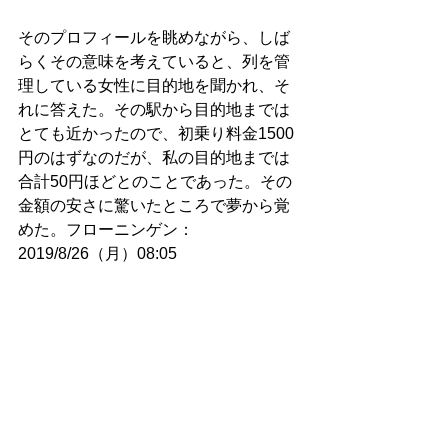
そのプロフィールを眺めながら、しば
らくその意味を考えていると、列を管
理している女性に目的地を聞かれ、そ
れに答えた。その駅から目的地までは
とても近かったので、初乗り料金1500
円のはずなのだが、私の目的地までは
合計50円ほどとのことであった。その
金額の安さに驚いたところで夢から覚
めた。フローニンゲン：
2019/8/26（月）08:05
4896. 音声動画の作成による外部化の学
習効果：仮眠中のビジョン
時刻は午後の7時を迎えた。ちょうど今
しがた夕食を摂り終えた。ここのとこ
ろは夕食を味わいながらも、ボルダリ
ングの研究に励むことが多く、参考に