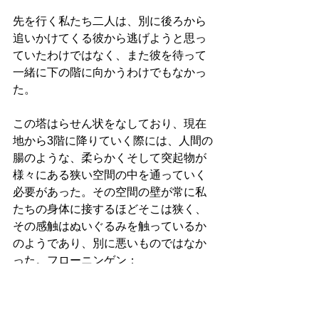
先を行く私たち二人は、別に後ろから
追いかけてくる彼から逃げようと思っ
ていたわけではなく、また彼を待って
一緒に下の階に向かうわけでもなかっ
た。
この塔はらせん状をなしており、現在
地から3階に降りていく際には、人間の
腸のような、柔らかくそして突起物が
様々にある狭い空間の中を通っていく
必要があった。その空間の壁が常に私
たちの身体に接するほどそこは狭く、
その感触はぬいぐるみを触っているか
のようであり、別に悪いものではなか
った。フローニンゲン：
2019/8/25（日）07:02
4892. 戯れの中で戯れとして生きること