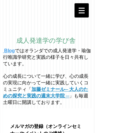
成人発達学の学び舎
Blog
ではオラ
ン
ダでの成人発達学・
瑜伽
行唯識学
研究と実践の様子を日々共有し
ています。
心の成長について一緒に学び、心の成長
の実現に向かって一緒に実践していくコ
ミュニティ「
加藤ゼミナール─ 大人のた
めの探究と実践の週末大学院 ─
」も毎週
土曜日に開講しております。
メルマガの登録（オンラインセミ