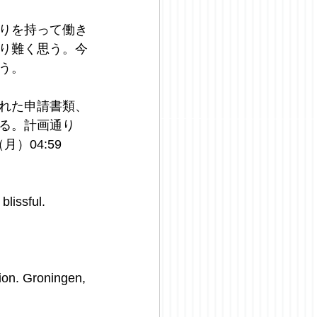
りを持って働き
り難く思う。今
う。
れた申請書類、
る。計画通り
）04:59
lissful. 
sion. Groningen, 