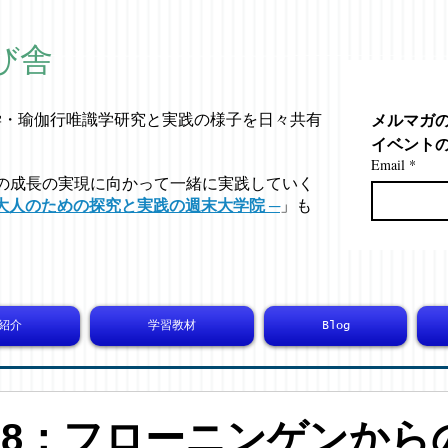
び舎
メルマガ
学・
瑜伽行唯識学
研究と実践の様子を日々共有
イベント
Email
*
の成長の実現に向かって一緒に実践していく
大人のための探究と実践の週末大学院 ─
」も
紹介
学習教材
Blog
4708：フローニンゲンから