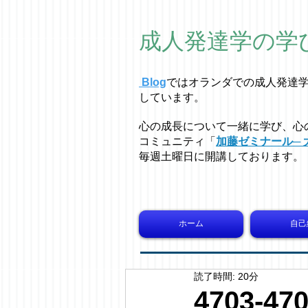
成人発達学の学
Blog
ではオラ
ン
ダでの成人発達
しています。
心の成長について一緒に学び、心
コミュニティ「
加藤ゼミナール─ 
毎週土曜日に開講しております。
ホーム
自己
読了時間: 20分
4703-