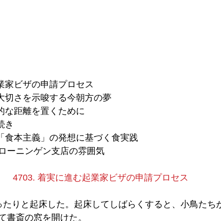
む起業家ビザの申請プロセス
機の大切さを示唆する今朝方の夢
徹底的な距離を置くために
の続き
体」「食本主義」の発想に基づく食実践
MROフローニンゲン支店の雰囲気
4703. 着実に進む起業家ビザの申請プロセス
ったりと起床した。起床してしばらくすると、小鳥たち
て書斎の窓を開けた。