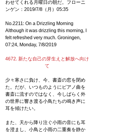
わせてくれる月曜日の朝だ。フローニ
ンゲン：2019/7/8（月）05:35
No.2211: On a Drizzling Morning
Although it was drizzling this morning, I 
felt refreshed very much. Groningen, 
07:24, Monday, 7/8/2019
4672. 新たな自己の芽生えと解放へ向け
て
少々寒さに負け、今、書斎の窓を閉め
た。だが、いつものようにピアノ曲を
書斎に流すのではなく、今しばらく外
の世界に響き渡る小鳥たちの鳴き声に
耳を傾けたい。
また、天から降り注ぐ小雨の音にも耳
を澄まし、小鳥と小雨の二重奏を静か