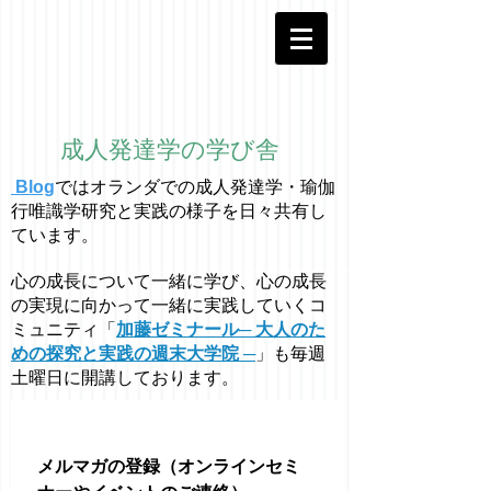
成人発達学の学び舎
Blog
ではオラ
ン
ダでの成人発達学・
瑜伽
行唯識学
研究と実践の様子を日々共有し
ています。
心の成長について一緒に学び、心の成長
の実現に向かって一緒に実践していくコ
ミュニティ「
加藤ゼミナール─ 大人のた
めの探究と実践の週末大学院 ─
」も毎週
土曜日に開講しております。
メルマガの登録（オンラインセミ