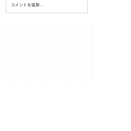
コメントを追加…
【フローニンゲ
⭐️YouTubeチャンネル開
便り】19091-19
設のお知らせ成人発達学
2026年8月5日
とリアリティ探究を、
日々の耳学習に