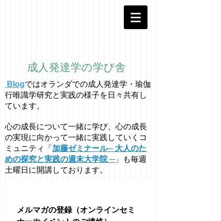
成人発達学の学び舎
Blog
ではオラ
ン
ダでの成人発達学・
瑜伽
行唯識学
研究と実践の様子を日々共有し
ています。
心の成長について一緒に学び、心の成長
の実現に向かって一緒に実践していくコ
ミュニティ「
加藤ゼミナール─ 大人のた
めの探究と実践の週末大学院 ─
」も毎週
土曜日に開講しております。
メルマガの登録（オンラインセミ