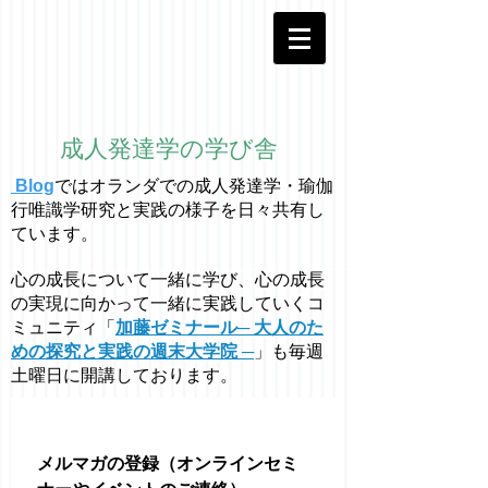
成人発達学の学び舎
Blog
ではオラ
ン
ダでの成人発達学・
瑜伽
行唯識学
研究と実践の様子を日々共有し
ています。
心の成長について一緒に学び、心の成長
の実現に向かって一緒に実践していくコ
ミュニティ「
加藤ゼミナール─ 大人のた
めの探究と実践の週末大学院 ─
」も毎週
土曜日に開講しております。
メルマガの登録（オンラインセミ