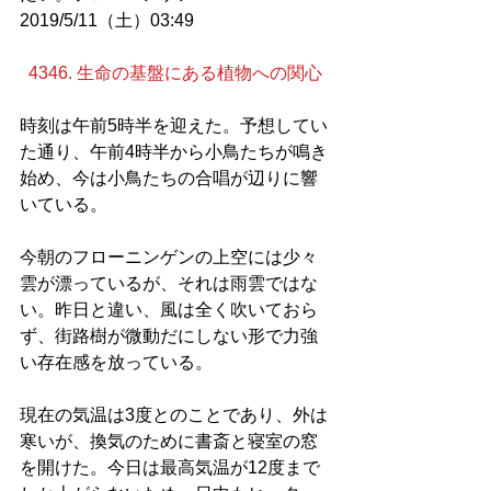
2019/5/11（土）03:49
4346. 生命の基盤にある植物への関心
時刻は午前5時半を迎えた。予想してい
た通り、午前4時半から小鳥たちが鳴き
始め、今は小鳥たちの合唱が辺りに響
いている。
今朝のフローニンゲンの上空には少々
雲が漂っているが、それは雨雲ではな
い。昨日と違い、風は全く吹いておら
ず、街路樹が微動だにしない形で力強
い存在感を放っている。
現在の気温は3度とのことであり、外は
寒いが、換気のために書斎と寝室の窓
を開けた。今日は最高気温が12度まで