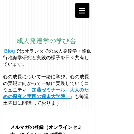
成人発達学の学び舎
Blog
ではオラ
ン
ダでの成人発達学・
瑜伽
行唯識学
研究と実践の様子を日々共有し
ています。
心の成長について一緒に学び、心の成長
の実現に向かって一緒に実践していくコ
ミュニティ「
加藤ゼミナール─ 大人のた
めの探究と実践の週末大学院 ─
」も毎週
土曜日に開講しております。
メルマガの登録（オンラインセミ