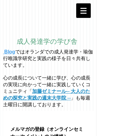
成人発達学の学び舎
Blog
ではオラ
ン
ダでの成人発達学・
瑜伽
行唯識学
研究と実践の様子を日々共有し
ています。
心の成長について一緒に学び、心の成長
の実現に向かって一緒に実践していくコ
ミュニティ「
加藤ゼミナール─ 大人のた
めの探究と実践の週末大学院 ─
」も毎週
土曜日に開講しております。
メルマガの登録（オンラインセミ