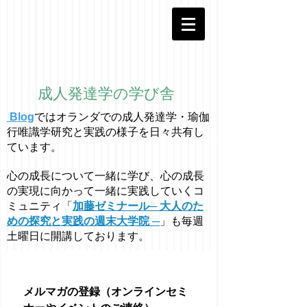
成人発達学の学び舎
Blog
ではオラ
ン
ダでの成人発達学・
瑜伽
行唯識学
研究と実践の様子を日々共有し
ています。
心の成長について一緒に学び、心の成長
の実現に向かって一緒に実践していくコ
ミュニティ「
加藤ゼミナール─ 大人のた
めの探究と実践の週末大学院 ─
」も毎週
土曜日に開講しております。
メルマガの登録（オンラインセミ