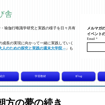
び舎
メルマガ
学・
瑜伽行唯識学
研究と実践の様子を日々共有
イベント
Email
*
の成長の実現に向かって一緒に実践していく
大人のための探究と実践の週末大学院 ─
」も
紹介
学習教材
Blog
 今朝方の夢の続き