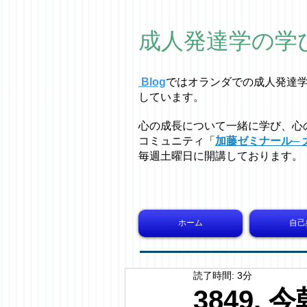
成人発達学の学
Blog
ではオラ
ン
ダでの成人発達
しています。
心の成長について一緒に学び、心
コミュニティ「
加藤ゼミナール─ 
毎週土曜日に開講しております。
ホーム
自己
読了時間: 3分
3849.