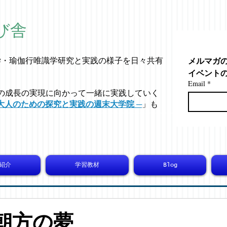
び舎
メルマガ
学・
瑜伽行唯識学
研究と実践の様子を日々共有
イベント
Email
*
の成長の実現に向かって一緒に実践していく
大人のための探究と実践の週末大学院 ─
」も
紹介
学習教材
Blog
 今朝方の夢