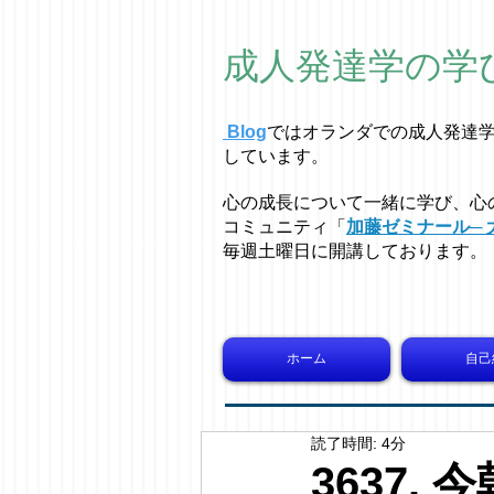
成人発達学の学
Blog
ではオラ
ン
ダでの成人発達
しています。
心の成長について一緒に学び、心
コミュニティ「
加藤ゼミナール─ 
毎週土曜日に開講しております。
ホーム
自己
読了時間: 4分
3637.