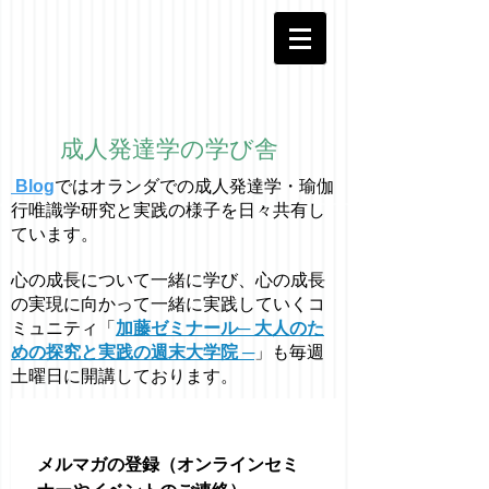
成人発達学の学び舎
Blog
ではオラ
ン
ダでの成人発達学・
瑜伽
行唯識学
研究と実践の様子を日々共有し
ています。
心の成長について一緒に学び、心の成長
の実現に向かって一緒に実践していくコ
ミュニティ「
加藤ゼミナール─ 大人のた
めの探究と実践の週末大学院 ─
」も毎週
土曜日に開講しております。
メルマガの登録（オンラインセミ