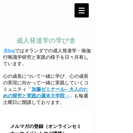
成人発達学の学び舎
Blog
ではオラ
ン
ダでの成人発達学・
瑜伽
行唯識学
研究と実践の様子を日々共有し
ています。
心の成長について一緒に学び、心の成長
の実現に向かって一緒に実践していくコ
ミュニティ「
加藤ゼミナール─ 大人のた
めの探究と実践の週末大学院 ─
」も毎週
土曜日に開講しております。
メルマガの登録（オンラインセミ