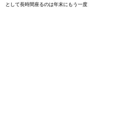
として長時間座るのは年末にもう一度
ぐらいにしようと思う。フローニンゲ
ン：2018/11/24（土）20:09
すべて表示
最新記事