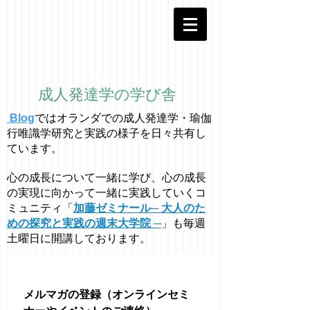
成人発達学の学び舎
Blog
ではオラ
ン
ダでの成人発達学・
瑜伽
行唯識学
研究と実践の様子を日々共有し
ています。
心の成長について一緒に学び、心の成長
の実現に向かって一緒に実践していくコ
ミュニティ「
加藤ゼミナール─ 大人のた
めの探究と実践の週末大学院 ─
」も毎週
土曜日に開講しております。
メルマガの登録（オンラインセミ