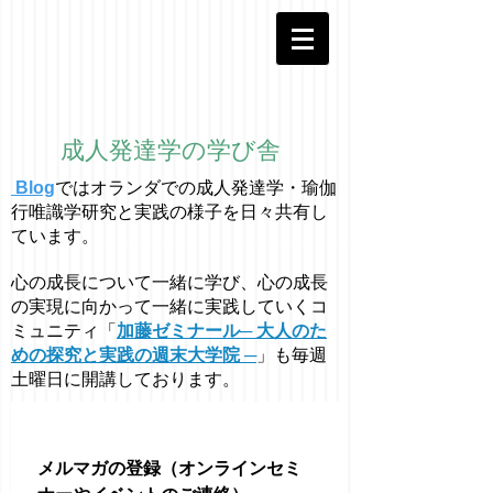
成人発達学の学び舎
Blog
ではオラ
ン
ダでの成人発達学・
瑜伽
行唯識学
研究と実践の様子を日々共有し
ています。
心の成長について一緒に学び、心の成長
の実現に向かって一緒に実践していくコ
ミュニティ「
加藤ゼミナール─ 大人のた
めの探究と実践の週末大学院 ─
」も毎週
土曜日に開講しております。
メルマガの登録（オンラインセミ